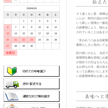
2026年9月
そう遠くない昔、味噌は
日
月
火
水
木
金
土
したが、時代の流れの中
1
2
3
4
5
いう新しい習慣が一般化
の諸事情により、味わえ
6
7
8
9
10
11
12
されていることはあまり
13
14
15
16
17
18
19
「失われつつある自家製
20
21
22
23
24
25
26
素晴らしさに気付いても
27
28
29
30
休業日
匠の想いのもと、当店で
味噌用生麹を皆様にお披
が初めての方はもちろん
をお持ちの方、真の旨さ
もってお薦めいたします
い自家製味噌をお楽しみ