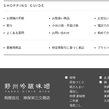
SHOPPING GUIDE
お買物の手順
お取扱い商品
お支払
熨斗
小分け袋・手提げ袋
電話で
よくある質問
お問い合わせ
初めて
業務用商品
特定商取引に基づく表記
プライ
味噌
あ
田舎づくり
麹 
糀ざんまい
米
蔵出し
米
特撰 麦味噌
麦
二年麦
大
鬼怒ごし