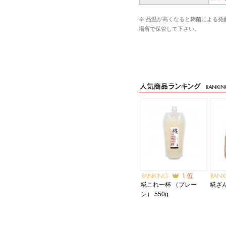
※ 品温が高くなると麹菌による発
場所で保管して下さい。
糀これ一杯 （プレー
糀ざん
ン） 550g