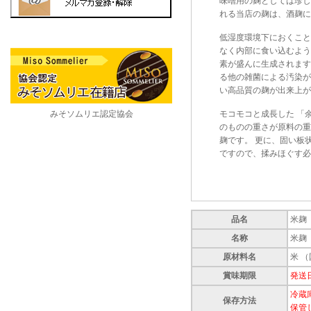
味噌用の麹としては珍し
れる当店の麹は、酒麹に
低湿度環境下におくこと
なく内部に食い込むよう
素が盛んに生成されます
る他の雑菌による汚染が
い高品質の麹が出来上が
モコモコと成長した 「
みそソムリエ認定協会
のものの重さが原料の重
麹です。 更に、固い板
ですので、揉みほぐす必
品名
米麹
名称
米麹
原材料名
米 
賞味期限
発送
冷蔵
保存方法
保管