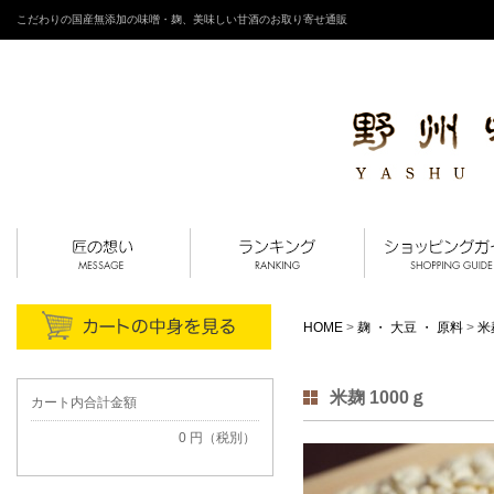
こだわりの国産無添加の味噌・麹、美味しい甘酒のお取り寄せ通販
HOME
>
麹 ・ 大豆 ・ 原料
>
米
米麹 1000ｇ
カート内合計金額
0 円（税別）