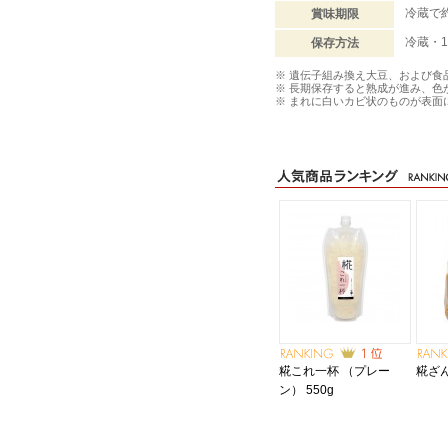
冷蔵で
賞味期限
冷蔵・
保存方法
※ 遺伝子組み換え大豆、および食
※ 長期保存すると熟成が進み、色
※ まれに白いカビ状のものが表
糀これ一杯 （プレー
糀ざん
ン） 550g