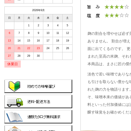
2026年9月
日
月
火
水
木
金
土
1
2
3
4
5
麹の割合を増やせば必ず
6
7
8
9
10
11
12
ありません。 割合が増
13
14
15
16
17
18
19
面に出てくるのです。 
20
21
22
23
24
25
26
まれた至高の米麹、それ
27
28
29
30
本商品は、まさに匠の傑
休業日
淡色で若い味噌でありな
も引けを取らない豊かな
れた麹の力を物語ります
そ、味噌本来の価値があ
料といった付加価値には
醸す味覚をお確かめくだ