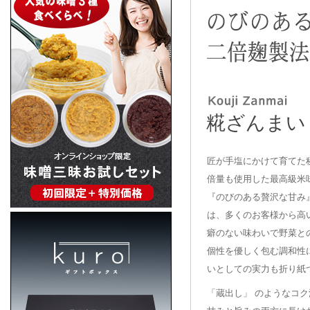
糀ざんまい
匠が手塩にかけて育てた
倍量も使用した最高級米
『のびのある贅沢な甘み』
は、多くのお客様から高
癖のない味わいで野菜と
個性を優しく包む調和性
いとしての実力も折り紙
「蔵出し」 のようなコ