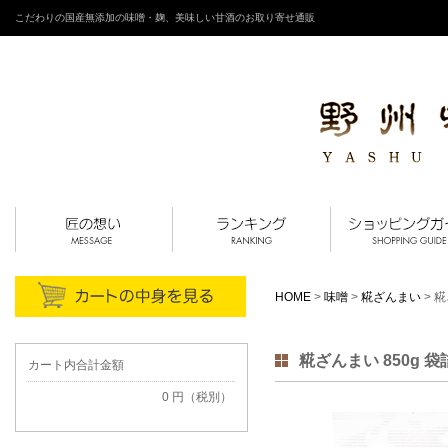
こだわりの国産無添加の味噌・麹、美味しい甘酒のお取り寄せ通販
HOME
>
味噌
>
糀ざんまい
> 糀
糀ざんまい 850g 袋
カート内合計金額
0 円（税別）