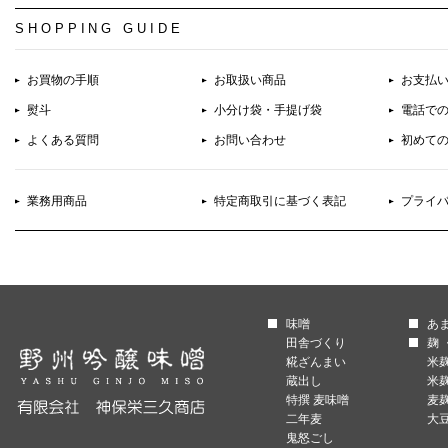
SHOPPING GUIDE
お買物の手順
お取扱い商品
お支払
熨斗
小分け袋・手提げ袋
電話で
よくある質問
お問い合わせ
初めて
業務用商品
特定商取引に基づく表記
プライ
味噌
あ
田舎づくり
麹 
糀ざんまい
米
蔵出し
米
特撰 麦味噌
麦
二年麦
大
鬼怒ごし