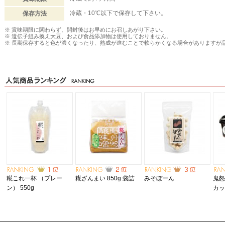
冷蔵・10℃以下で保存して下さい。
保存方法
※ 賞味期限に関わらず、開封後はお早めにお召しあがり下さい。
※ 遺伝子組み換え大豆、および食品添加物は使用しておりません。
※ 長期保存すると色が濃くなったり、熟成が進むことで軟らかくなる場合がありますが
糀これ一杯 （プレー
糀ざんまい 850g 袋詰
みそぼーん
鬼怒
ン） 550g
カ