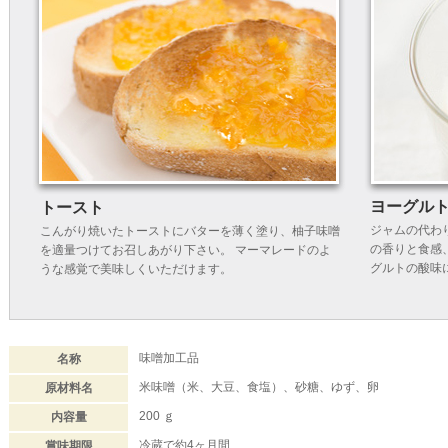
ヨーグル
トースト
ジャムの代わ
こんがり焼いたトーストにバターを薄く塗り、柚子味噌
の香りと食感
を適量つけてお召しあがり下さい。 マーマレードのよ
グルトの酸味
うな感覚で美味しくいただけます。
味噌加工品
名称
米味噌（米、大豆、食塩）、砂糖、ゆず、卵
原材料名
200 ｇ
内容量
冷蔵で約4ヶ月間
賞味期限