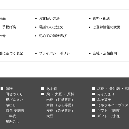
商品
お支払い方法
送料・配送
・手提げ袋
電話でのご注文
ご登録情報の変更
わせ
初めての味噌選び
引に基づく表記
プライバシーポリシー
会社・店舗案内
味噌
あま酒
塩麹 ・ 醤油麹 ・ 
田舎づくり
麹 ・ 大豆 ・ 原料
みそたまり
糀ざんまい
米麹 （甘酒専用）
みそ菓子
蔵出し
米麹 （みそ専用）
ミネラルハーヴェス
特撰 麦味噌
麦麹 （みそ専用）
ギフト （味噌）
二年麦
大豆
ギフト （甘酒）
鬼怒ごし