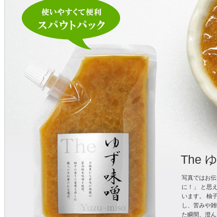
The
写真ではお伝
に！」 と思
います。 柚
し、苦みや雑
た瞬間、澄ん