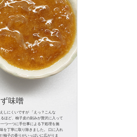
 ゆず味噌
えしにくいですが 「えっ？こんな
えるほど、柚子皮の刻みが贅沢に入って
子一つ一つに手仕事による下処理を施
味を丁寧に取り除きました。 口に入れ
だ柚子の香りがいっぱいに広がりま