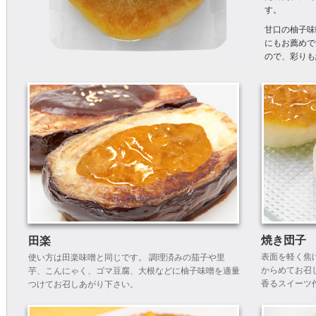
す。
甘口の柚子味
にもお薦めで
ので、彩りも
焼き団子
田楽
表面を軽く焦
使い方は田楽味噌と同じです。 調理済みの茄子や里
からめてお召
芋、こんにゃく、ゴマ豆腐、大根などに柚子味噌を適量
香るスイーツ
つけてお召しあがり下さい。