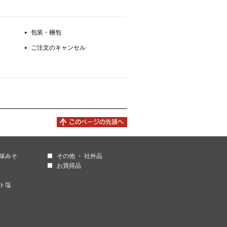
包装・梱包
ご注文のキャンセル
調味みそ
その他 ・ 社外品
お買得品
ト塩