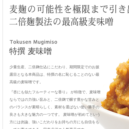
特撰 麦味噌
少量生産、二倍麹仕込にこだわり、期間限定でのお披
露目となる本商品は、特撰の名に恥じることのない最
高級の麦味噌です。
『杏にも似たフルーティーな香り』 が特徴で、麦味噌
ならではの力強い旨みと、二倍麹で醸す豊かな甘みと
のバランスが素晴らしく、素材を選ばない使い勝手の
良さも大きな魅力の一つです。 麦味噌が初めてという
方には勿論、強いこだわりをお持ちの方にも自信をも