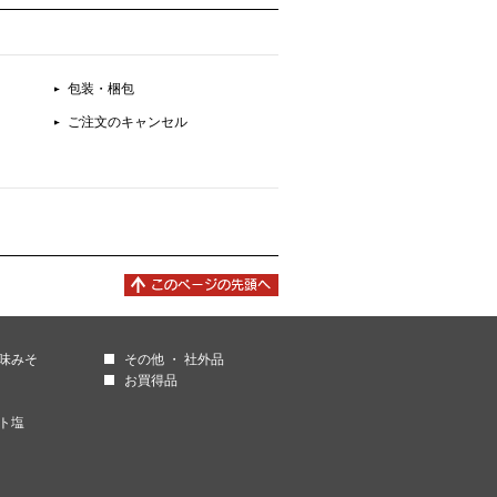
包装・梱包
ご注文のキャンセル
調味みそ
その他 ・ 社外品
お買得品
ト塩