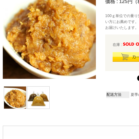
価格 : 125円
100ｇ単位での量
い方にお薦めです。
お届けいたします。
在庫 :
配送方法
夏季