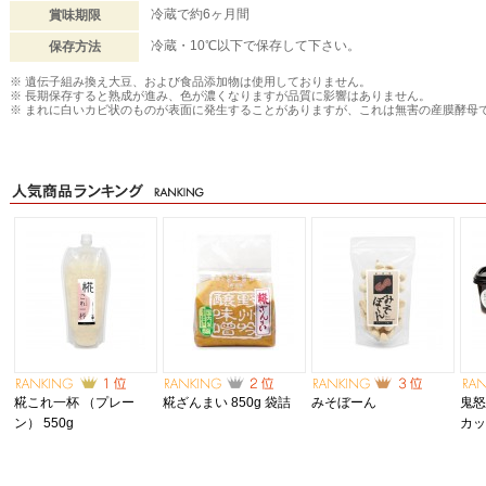
冷蔵で約6ヶ月間
賞味期限
冷蔵・10℃以下で保存して下さい。
保存方法
※ 遺伝子組み換え大豆、および食品添加物は使用しておりません。
※ 長期保存すると熟成が進み、色が濃くなりますが品質に影響はありません。
※ まれに白いカビ状のものが表面に発生することがありますが、これは無害の産膜酵母
糀これ一杯 （プレー
糀ざんまい 850g 袋詰
みそぼーん
鬼怒
ン） 550g
カ