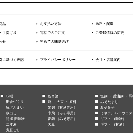
商品
お支払い方法
送料・配送
・手提げ袋
電話でのご注文
ご登録情報の変更
わせ
初めての味噌選び
引に基づく表記
プライバシーポリシー
会社・店舗案内
味噌
あま酒
塩麹 ・ 醤油麹 ・ 
田舎づくり
麹 ・ 大豆 ・ 原料
みそたまり
糀ざんまい
米麹 （甘酒専用）
みそ菓子
蔵出し
米麹 （みそ専用）
ミネラルハーヴェス
特撰 麦味噌
麦麹 （みそ専用）
ギフト （味噌）
二年麦
大豆
ギフト （甘酒）
鬼怒ごし