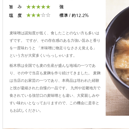
麦味噌は認知度が低く、食したことのない方も多いは
ずです。 ですが、その存在感のある力強い旨みと香り
を一度味わうと 「米味噌に物足りなささえ覚える」
という方が大変多くいらっしゃいます。
栃木県は全国でも麦の生産が盛んな地域の一つであ
り、その中で当店も麦麹を作り続けてきました。 麦麹
は当店のお家芸の一つであり、本商品は培われた経験
と技が凝縮された自慢の一品です。 九州や近畿地方で
食されている強甘口の麦味噌とも違い、大変親しみや
すい味わいとなっておりますので、この機会に是非と
もお試しください。