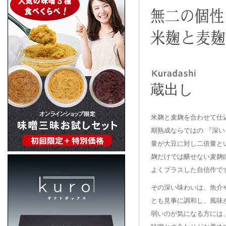
蔵出し
米麹と麦麹を合わせて仕
期熟成ならではの 『深い
量が大豆に対し二倍量と
麹だけでは醸せない麦麹
よくプラスした自信作で
その深い味わいは、魚介
とも見事に調和し、風味
弱いのが気になる方には