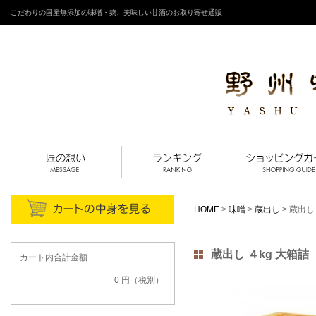
こだわりの国産無添加の味噌・麹、美味しい甘酒のお取り寄せ通販
HOME
>
味噌
>
蔵出し
> 蔵出し
蔵出し ４kg 大箱詰
カート内合計金額
0 円（税別）