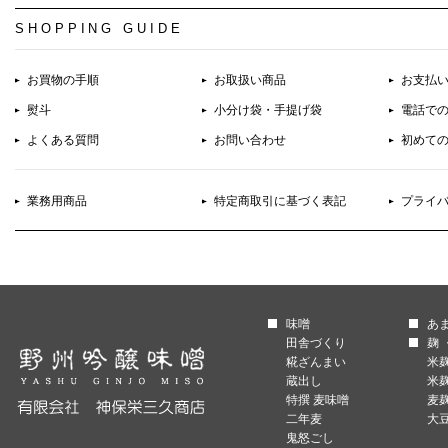
SHOPPING GUIDE
お買物の手順
お取扱い商品
お支払
熨斗
小分け袋・手提げ袋
電話で
よくある質問
お問い合わせ
初めて
業務用商品
特定商取引に基づく表記
プライ
味噌
あ
田舎づくり
麹 
糀ざんまい
米
蔵出し
米
特撰 麦味噌
麦
二年麦
大
鬼怒ごし