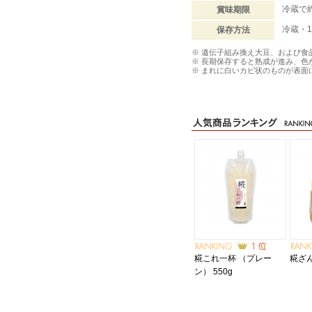
冷蔵で
賞味期限
冷蔵・
保存方法
※ 遺伝子組み換え大豆、および食
※ 長期保存すると熟成が進み、色
※ まれに白いカビ状のものが表
糀これ一杯 （プレー
糀ざん
ン） 550g