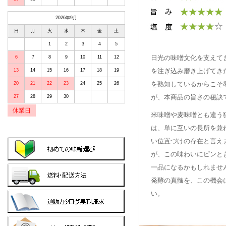
2026年9月
日
月
火
水
木
金
土
1
2
3
4
5
日光の味噌文化を支えて
6
7
8
9
10
11
12
を注ぎ込み磨き上げてき
13
14
15
16
17
18
19
を熟知しているからこそ
20
21
22
23
24
25
26
が、本商品の旨さの秘訣
27
28
29
30
休業日
米味噌や麦味噌とも違う
は、単に互いの長所を兼
い位置づけの存在と言え
が、この味わいにピンと
一品になるかもしれません
発酵の真髄を、この機会
い。