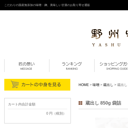
こだわりの国産無添加の味噌・麹、美味しい甘酒のお取り寄せ通販
HOME
>
味噌
>
蔵出し
> 蔵出し 
蔵出し 850g 袋詰
カート内合計金額
0 円（税別）