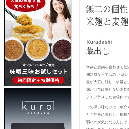
蔵出し
米麹と麦麹を合わせて仕
期熟成ならではの 『深い
量が大豆に対し二倍量と
麹だけでは醸せない麦麹
よくプラスした自信作で
その深い味わいは、魚介
とも見事に調和し、風味
弱いのが気になる方には