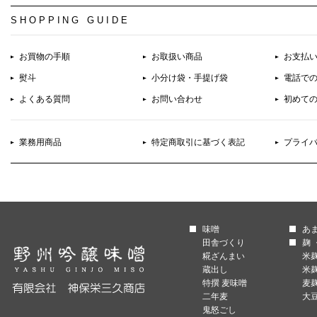
SHOPPING GUIDE
お買物の手順
お取扱い商品
お支払
熨斗
小分け袋・手提げ袋
電話で
よくある質問
お問い合わせ
初めて
業務用商品
特定商取引に基づく表記
プライ
味噌
あ
田舎づくり
麹 
糀ざんまい
米
蔵出し
米
特撰 麦味噌
麦
二年麦
大
鬼怒ごし