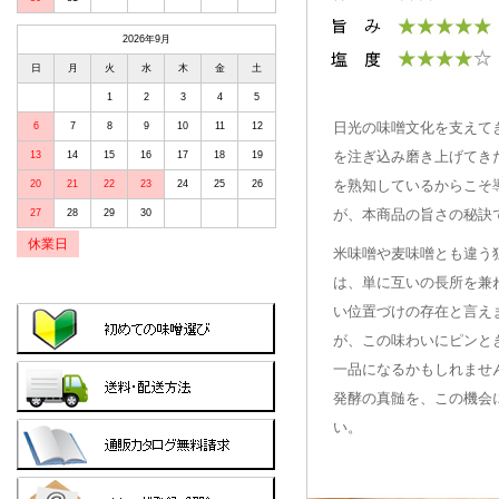
2026年9月
日
月
火
水
木
金
土
1
2
3
4
5
日光の味噌文化を支えて
6
7
8
9
10
11
12
を注ぎ込み磨き上げてき
13
14
15
16
17
18
19
を熟知しているからこそ
20
21
22
23
24
25
26
が、本商品の旨さの秘訣
27
28
29
30
休業日
米味噌や麦味噌とも違う
は、単に互いの長所を兼
い位置づけの存在と言え
が、この味わいにピンと
一品になるかもしれません
発酵の真髄を、この機会
い。