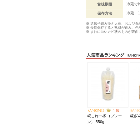
冷蔵で
賞味期限
冷蔵・
保存方法
※ 遺伝子組み換え大豆、および食
※ 長期保存すると熟成が進み、色
※ まれに白いカビ状のものが表
糀これ一杯 （プレー
糀ざん
ン） 550g