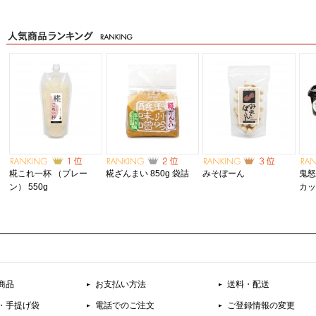
糀これ一杯 （プレー
糀ざんまい 850g 袋詰
みそぼーん
鬼怒
ン） 550g
カ
商品
お支払い方法
送料・配送
・手提げ袋
電話でのご注文
ご登録情報の変更