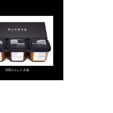
500
３
×
個
グラム