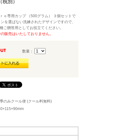
7円（税別）
ｒｏ専用カップ （500グラム） ３個セットで
ョンを選ばない洗練されたデザインですので、
種ご贈答用としてお役立てください。
での販売はいたしておりません。
数量：
季のみクール便 (クール料無料)
10×115×90mm