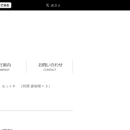
ｏ セットＲ ［特撰 麦味噌 × ３］