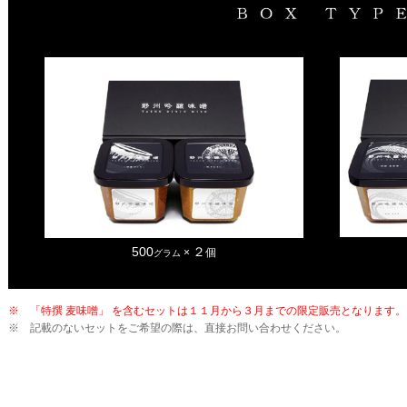
500
２
×
個
グラム
※ 「特撰 麦味噌」 を含むセットは１１月から３月までの限定販売となります。
※ 記載のないセットをご希望の際は、直接お問い合わせください。