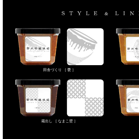
田舎づくり ［ 甕 ］
蔵出し ［ なまこ壁 ］