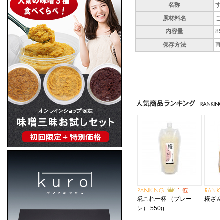
名称
原材料名
内容量
8
保存方法
糀これ一杯 （プレー
糀ざん
ン） 550g