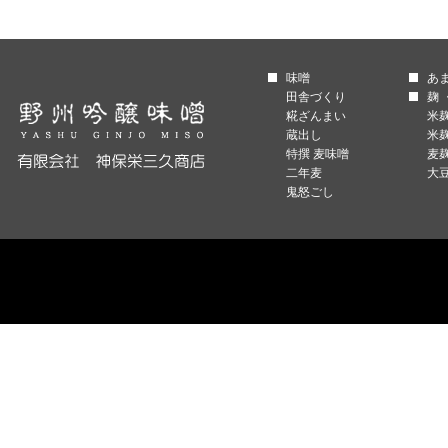
味噌
あ
田舎づくり
麹 
糀ざんまい
米
蔵出し
米
特撰 麦味噌
麦
二年麦
大
鬼怒ごし