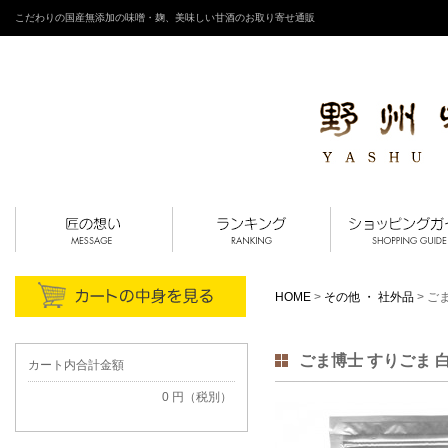
こだわりの国産無添加の味噌・麹、美味しい甘酒のお取り寄せ通販
HOME
>
その他 ・ 社外品
> ご
ごま博士 すりごま 
カート内合計金額
0 円（税別）