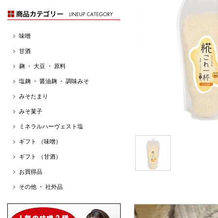
味噌
甘酒
麹 ・ 大豆 ・ 原料
塩麹 ・ 醤油麹 ・ 調味みそ
みそたまり
みそ菓子
ミネラルハーヴェスト塩
ギフト （味噌）
ギフト （甘酒）
お買得品
その他 ・ 社外品