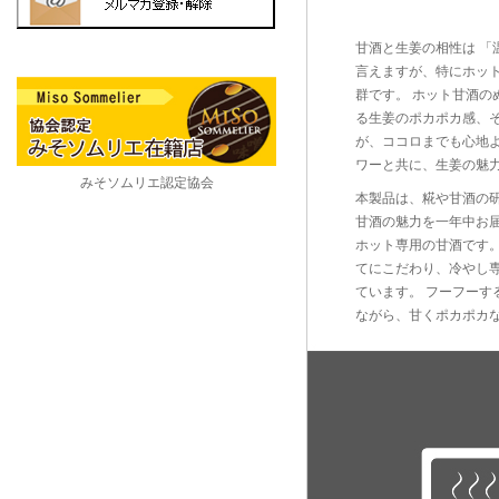
甘酒と生姜の相性は 「
言えますが、特にホッ
群です。 ホット甘酒の
る生姜のポカポカ感、
が、ココロまでも心地よ
ワーと共に、生姜の魅
みそソムリエ認定協会
本製品は、糀や甘酒の
甘酒の魅力を一年中お
ホット専用の甘酒です。
てにこだわり、冷やし
ています。 フーフーす
ながら、甘くポカポカ