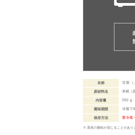
甘酒 
名称
米糀（
原材料名
550 ｇ
内容量
冷蔵で4
賞味期限
要冷蔵
保存方法
※ 黒色の微粒が混じることがあ