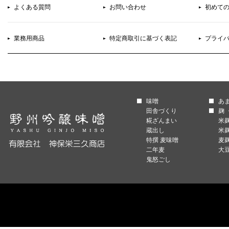
よくある質問
お問い合わせ
初めて
業務用商品
特定商取引に基づく表記
プライ
味噌
あ
田舎づくり
麹 
糀ざんまい
米
蔵出し
米
特撰 麦味噌
麦
二年麦
大
鬼怒ごし