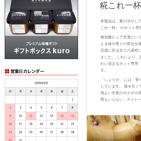
糀これ一杯
本製品は、夏の冷やしア
これ一杯」 のホット専
無加糖ピュア甘酒とい
よる味や香りの変化を徹
完成に至る全ての過程
ました。 これにより、
わい深まるホット専用 
す。
「しょうが」 には、香
2026年8月
しています。 後を引く
日
月
火
水
木
金
土
地よい生姜のポカポカ感
間もいらない、ストレ
1
2
3
4
5
6
7
8
9
10
11
12
13
14
15
16
17
18
19
20
21
22
23
24
25
26
27
28
29
30
31