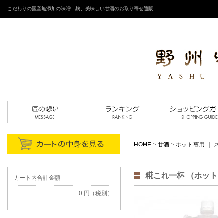
こだわりの国産無添加の味噌・麹、美味しい甘酒のお取り寄せ通販
HOME
>
甘酒
>
ホット専用 ｜ 
糀これ一杯 （ホット
カート内合計金額
0 円（税別）