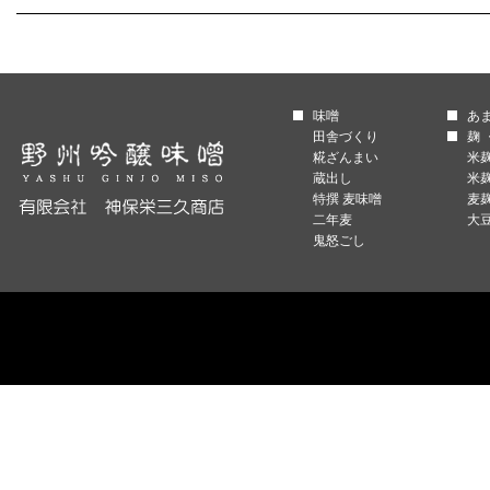
味噌
あ
田舎づくり
麹 
糀ざんまい
米
蔵出し
米
特撰 麦味噌
麦
二年麦
大
鬼怒ごし