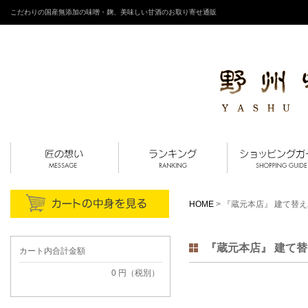
こだわりの国産無添加の味噌・麹、美味しい甘酒のお取り寄せ通販
HOME
> 『蔵元本店』 建て替
『蔵元本店』 建て
カート内合計金額
0 円（税別）